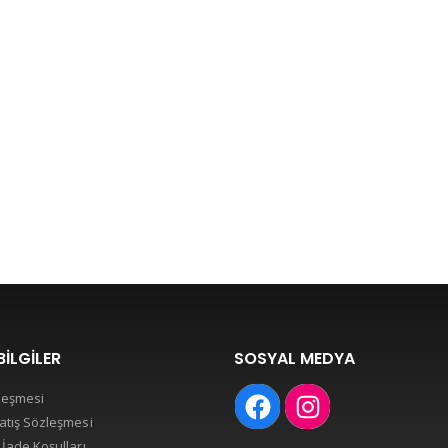
BILGILER
SOSYAL MEDYA
leşmesi
atış Sözleşmesi
 İade Koşulları