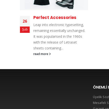
Perfect Accessories
26
Leap into electronic typesetting,
Şub
remaining essentially unchanged.
It was popularised in the 1960s
with the release of Letraset
sheets containing...
read more
ÖNEMLI 
Üyelik Söz
Mesafeli S
Garanti ve