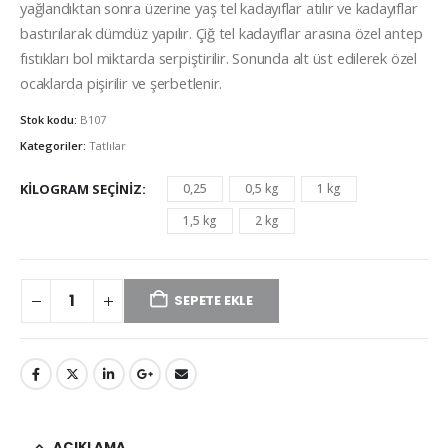
yağlandıktan sonra üzerine yaş tel kadayıflar atılır ve kadayıflar
bastırılarak dümdüz yapılır. Çiğ tel kadayıflar arasına özel antep
fıstıkları bol miktarda serpiştirilir. Sonunda alt üst edilerek özel
ocaklarda pişirilir ve şerbetlenir.
Stok kodu:
B107
Kategoriler:
Tatlılar
KILOGRAM SEÇINIZ
0,25
0,5 kg
1 kg
1,5 kg
2 kg
SEPETE EKLE
AÇIKLAMA