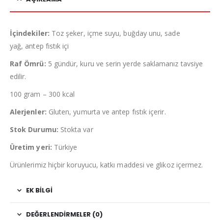
İçindekiler:
Toz şeker, içme suyu, buğday unu, sade
yağ, antep fıstık içi
Raf Ömrü:
5 gündür, kuru ve serin yerde saklamanız tavsiye
edilir.
100 gram – 300 kcal
Alerjenler:
Gluten, yumurta ve antep fıstık içerir.
Stok Durumu:
Stokta var
Üretim yeri:
Türkiye
Ürünlerimiz hiçbir koruyucu, katkı maddesi ve glikoz içermez.
EK BILGI
DEĞERLENDIRMELER (0)