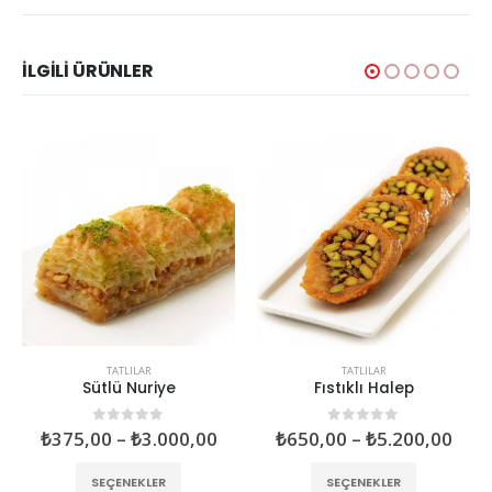
İLGILI ÜRÜNLER
TATLILAR
TATLILAR
Sütlü Nuriye
Fıstıklı Halep
0
out of 5
0
out of 5
₺
375,00
–
₺
3.000,00
₺
650,00
–
₺
5.200,00
SEÇENEKLER
SEÇENEKLER