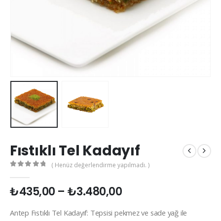
Fıstıklı Tel Kadayıf
( Henüz değerlendirme yapılmadı. )
0
out of 5
₺
435,00
–
₺
3.480,00
Antep Fıstıklı Tel Kadayıf:
Tepsisi pekmez ve sade yağ ile